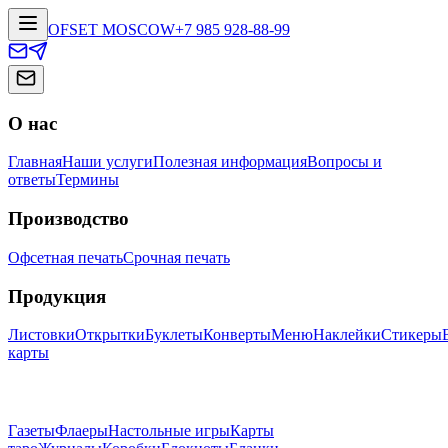
OFSET MOSCOW
+7 985 928-88-99
О нас
Главная
Наши услуги
Полезная информация
Вопросы и
ответы
Термины
Производство
Офсетная печать
Срочная печать
Продукция
Листовки
Открытки
Буклеты
Конверты
Меню
Наклейки
Стикеры
карты
Газеты
Флаеры
Настольные игры
Карты