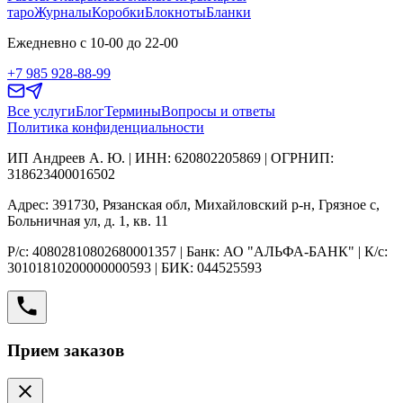
таро
Журналы
Коробки
Блокноты
Бланки
Ежедневно с 10-00 до 22-00
+7 985 928-88-99
Все услуги
Блог
Термины
Вопросы и ответы
Политика конфиденциальности
ИП Андреев А. Ю. | ИНН: 620802205869 | ОГРНИП:
318623400016502
Адрес: 391730, Рязанская обл, Михайловский р-н, Грязное с,
Больничная ул, д. 1, кв. 11
Р/с: 40802810802680001357 | Банк: АО "АЛЬФА-БАНК" | К/с:
30101810200000000593 | БИК: 044525593
Прием заказов